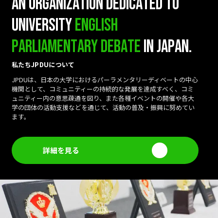
A
n
o
r
g
a
n
i
z
a
t
i
o
n
d
e
d
i
c
a
t
e
d
t
o
u
n
i
v
e
r
s
i
t
y
E
n
g
l
i
s
h
P
a
r
l
i
a
m
e
n
t
a
r
y
D
e
b
a
t
e
i
n
J
a
p
a
n
.
私たちJPDUについて
JPDUは、日本の大学におけるパーラメンタリーディベートの中心
機関として、コミュニティーの持続的な発展を達成すべく、コミ
ュニティー内の意思疎通を図り、また各種イベントの開催や各大
学の団体の活動支援などを通じて、活動の普及・振興に努めてい
ます。
詳細を見る