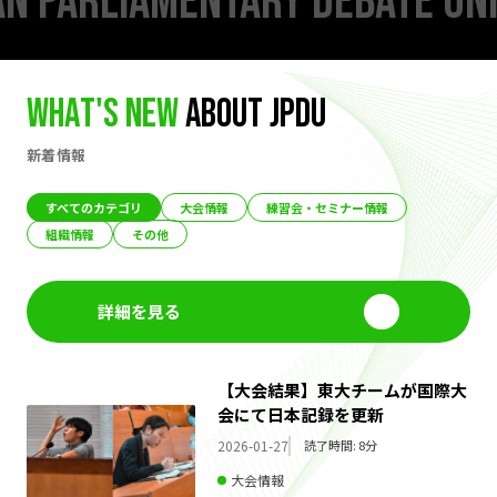
N PARLIAMENTARY DEBATE UN
W
h
a
t
'
s
n
e
w
a
b
o
u
t
J
P
D
U
新着情報
すべてのカテゴリ
大会情報
練習会・セミナー情報
組織情報
その他
詳細を見る
【大会結果】東大チームが国際大
会にて日本記録を更新
2026-01-27
読了時間: 8分
大会情報