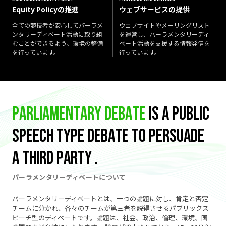
Equity Policyの推進
ウェブサービスの提供
全ての競技者が安心してパーラメ
ウェブサイトやメーリングリスト
ンタリーディベート活動に取り組
を運営し、パーラメンタリーディ
むことができるよう、環境の整備
ベート活動を支援する情報発信を
を行っています。
行っています。
P
a
r
l
i
a
m
e
n
t
a
r
y
d
e
b
a
t
e
i
s
a
p
u
b
l
i
c
s
p
e
e
c
h
t
y
p
e
d
e
b
a
t
e
t
o
p
e
r
s
u
a
d
e
a
t
h
i
r
d
p
a
r
t
y
.
パーラメンタリーディベートについて
CONTACT
パーラメンタリーディベートとは、一つの論題に対し、肯定と否定
お問い合わせ
チームに分かれ、各々のチームが第三者を説得させるパブリックス
現役員へのご連絡、ご要望などお気軽にお問い合わせ
ピーチ型のディベートです。論題は、社会、政治、倫理、環境、国
ください