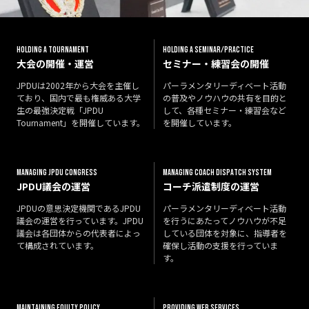
HOLDING A TOURNAMENT
HOLDING A SEMINAR/PRACTICE
大会の開催・運営
セミナー・練習会の開催
JPDUは2002年から大会を主催し
パーラメンタリーディベート活動
ており、国内で最も権威ある大学
の普及やノウハウの共有を目的と
生の最強決定戦「JPDU
して、各種セミナー・練習会など
Tournament」を開催しています。
を開催しています。
M
A
N
A
G
I
N
G
J
P
D
U
C
O
N
G
R
E
S
S
M
A
N
A
G
I
N
G
C
O
A
C
H
D
I
S
P
A
T
C
H
S
Y
S
T
E
M
JPDU議会の運営
コーチ派遣制度の運営
JPDUの意思決定機関であるJPDU
パーラメンタリーディベート活動
議会の運営を行っています。JPDU
を行うにあたってノウハウが不足
議会は各団体からの代表者によっ
している団体を対象に、指導者を
て構成されています。
確保し活動の支援を行っていま
す。
M
A
I
N
T
A
I
N
I
N
G
E
Q
U
I
T
Y
P
O
L
I
C
Y
P
R
O
V
I
D
I
N
G
W
E
B
S
E
R
V
I
C
E
S