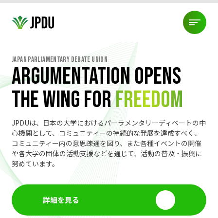
Japan Parliamentary Debate Union
ABOUT US
argumentation opens
JPDU加盟団体
役員紹介
代表挨拶
JPDU規約
ABOUT US
the wing for
freedom
プライバシーポリシー
TOURNAMENT
JPDUは、日本の大学におけるパーラメンタリーディベートの中
JPDU大会について
過去大会結果
エクイティポリシー
大会規約
TOURNAMENT
心機関として、コミュニティーの持続的な発展を達成すべく、
PDMLについて
コミュニティー内の意思疎通を図り、また各種イベントの開催
ABOUT DEBATE
や各大学の団体の活動支援などを通じて、活動の普及・振興に
努めています。
ディベートとは?!
3つの競技スタイル
ディベートの始め方
ABOUT DEBATE
身に付くスキル
コーチ派遣制度
NEWS
詳細を見る
大会情報
練習会・セミナー情報
組織情報
NEWS