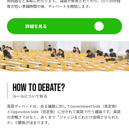
際問題など多岐にわたります。 論題が発表されてから、15～30分程
度の短い準備時間の後、ディベートを開始します。
詳細を見る
RESOURCE
ディベート資料室
レクチャー資料、過去大会音源・動画などを掲載して
HOW TO DEBATE?
おります。
ルールについて知る
英語ディベートは、ある議題に対してGovernment Side（肯定側）
とOpposition Side（否定側）に分かれて英語で行う議論です。英語
の流暢さではなく、あくまで「ジャッジをどれだけ説得させられた
か」で勝敗が決まります。