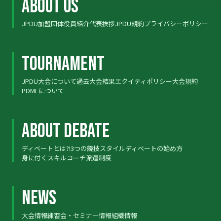
ABOUT US
JPDU加盟団体
役員紹介
代表挨拶
JPDU規約
プライバシーポリシー
ABOUT US
TOURNAMENT
JPDU大会について
過去大会結果
エクイティポリシー
大会規約
TOURNAMENT
PDMLについて
ABOUT DEBATE
ディベートとは?!
3つの競技スタイル
ディベートの始め方
ABOUT DEBATE
身に付くスキル
コーチ派遣制度
NEWS
大会情報
練習会・セミナー情報
組織情報