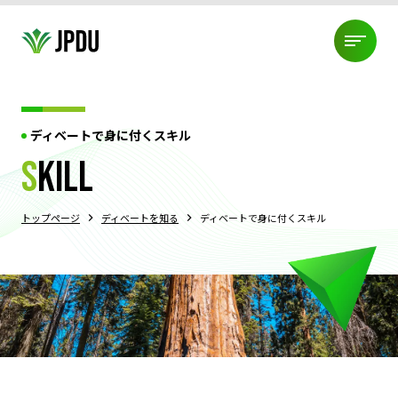
ABOUT US
ディベートで身に付くスキル
JPDU加盟団体
役員紹介
代表挨拶
JPDU規約
ABOUT US
s
kill
プライバシーポリシー
TOURNAMENT
トップページ
ディベートを知る
ディベートで身に付くスキル
JPDU大会について
過去大会結果
エクイティポリシー
大会規約
TOURNAMENT
PDMLについて
ABOUT DEBATE
ディベートとは?!
3つの競技スタイル
ディベートの始め方
ABOUT DEBATE
身に付くスキル
コーチ派遣制度
NEWS
大会情報
練習会・セミナー情報
組織情報
NEWS