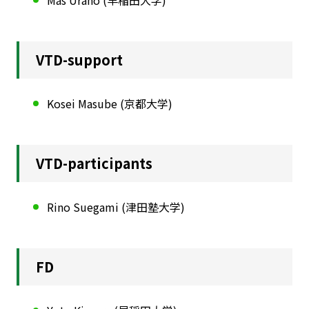
Mas Urano (早稲田大学)
VTD-support
Kosei Masube (京都大学)
VTD-participants
Rino Suegami (津田塾大学)
FD