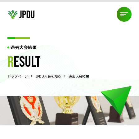
ABOUT US
過去大会結果
JPDU加盟団体
役員紹介
代表挨拶
JPDU規約
ABOUT US
r
esult
プライバシーポリシー
TOURNAMENT
トップページ
JPDU大会を知る
過去大会結果
JPDU大会について
過去大会結果
エクイティポリシー
大会規約
TOURNAMENT
PDMLについて
ABOUT DEBATE
ディベートとは?!
3つの競技スタイル
ディベートの始め方
ABOUT DEBATE
身に付くスキル
コーチ派遣制度
NEWS
大会情報
練習会・セミナー情報
組織情報
NEWS