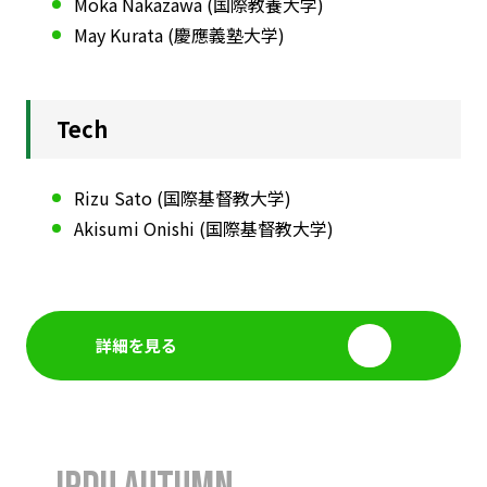
Moka Nakazawa (国際教養大学)
レクチャー資料、過去大会音源・動画などを掲載して
おります。
May Kurata (慶應義塾大学)
Tech
Rizu Sato (国際基督教大学)
Akisumi Onishi (国際基督教大学)
詳細を見る